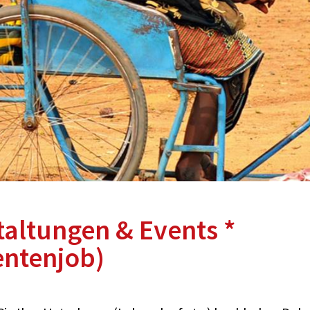
taltungen & Events *
ntenjob)