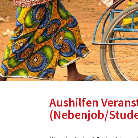
Aushilfen Verans
(Nebenjob/Stude